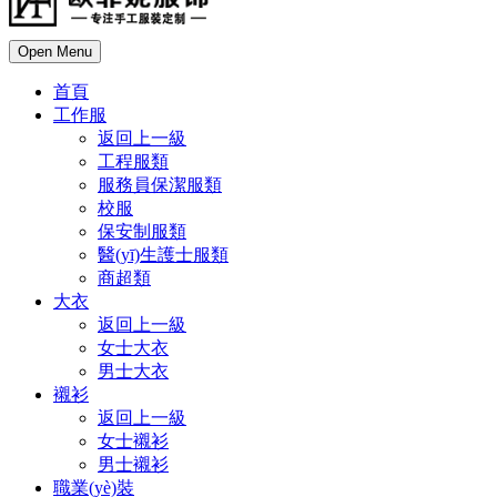
Open Menu
首頁
工作服
返回上一級
工程服類
服務員保潔服類
校服
保安制服類
醫(yī)生護士服類
商超類
大衣
返回上一級
女士大衣
男士大衣
襯衫
返回上一級
女士襯衫
男士襯衫
職業(yè)裝