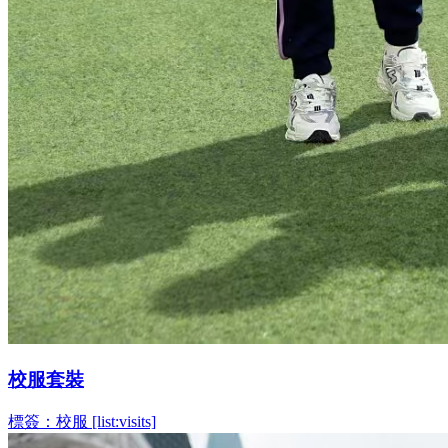
校服套裝
標簽：校服
[list:visits]