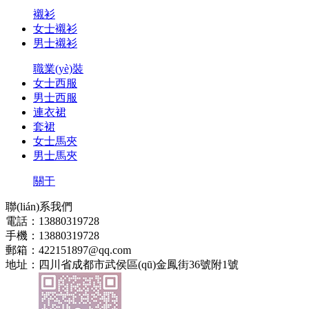
襯衫
女士襯衫
男士襯衫
職業(yè)裝
女士西服
男士西服
連衣裙
套裙
女士馬夾
男士馬夾
關于
聯(lián)系我們
電話：13880319728
手機：13880319728
郵箱：422151897@qq.com
地址：四川省成都市武侯區(qū)金鳳街36號附1號