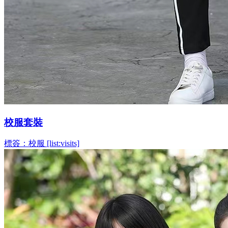
校服套裝
標簽：校服
[list:visits]