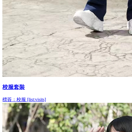
校服套裝
標簽：校服
[list:visits]